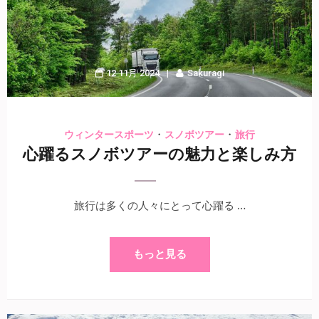
12 11月 2024
Sakuragi
・
・
ウィンタースポーツ
スノボツアー
旅行
心躍るスノボツアーの魅力と楽しみ方
旅行は多くの人々にとって心躍る …
もっと見る