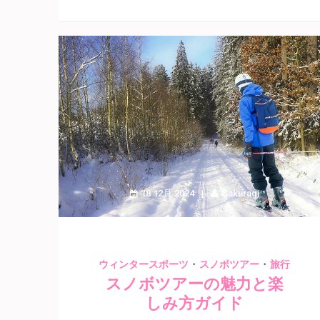
18 12月 2024
Sakuragi
・
・
ウィンタースポーツ
スノボツアー
旅行
スノボツアーの魅力と楽
しみ方ガイド