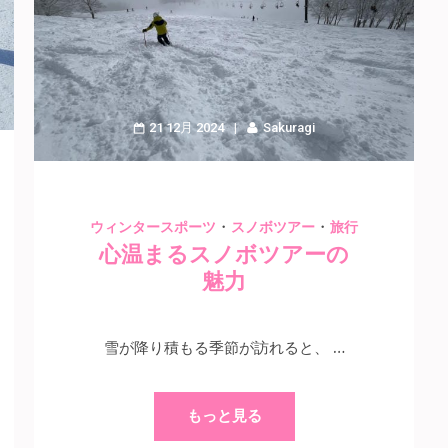
21 12月 2024
Sakuragi
・
・
ウィンタースポーツ
スノボツアー
旅行
心温まるスノボツアーの
魅力
雪が降り積もる季節が訪れると、 …
もっと見る