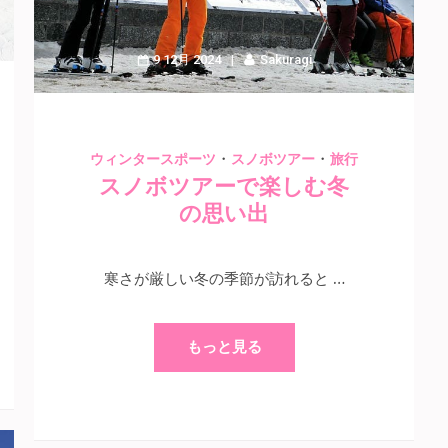
9 12月 2024
Sakuragi
・
・
ウィンタースポーツ
スノボツアー
旅行
スノボツアーで楽しむ冬
の思い出
寒さが厳しい冬の季節が訪れると …
もっと見る