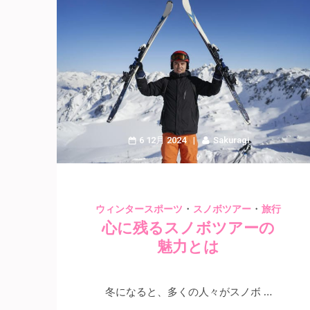
6 12月 2024
Sakuragi
・
・
ウィンタースポーツ
スノボツアー
旅行
心に残るスノボツアーの
魅力とは
冬になると、多くの人々がスノボ …