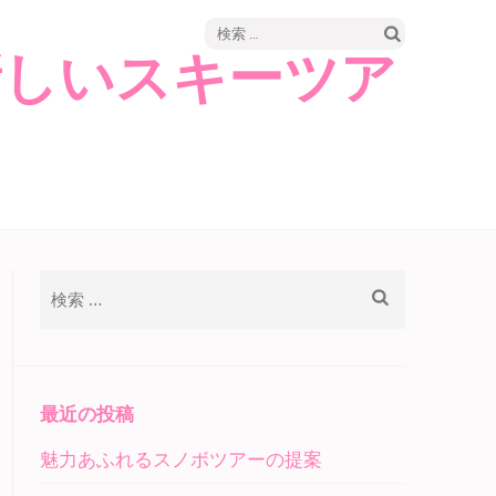
検
新しいスキーツア
索:
検
索:
最近の投稿
魅力あふれるスノボツアーの提案