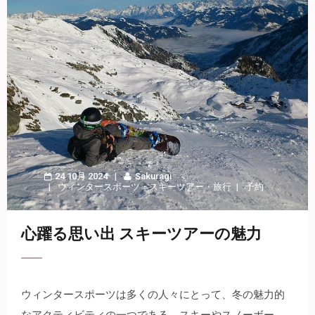
24 10月 2024
Sakuragi
ウィンタースポーツ
・
スキーツアー
・
旅行
予約
心躍る思い出 スキーツアーの魅力
ウィンタースポーツは多くの人々にとって、冬の魅力的
なアクティビティの一つである。
スキーやスノーボー